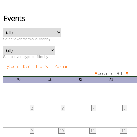
Events
Select event terms to filter by
Select event type to filter by
Týždeň
Deň
Tabuľka
Zoznam
«
»
december 2019
Po
Ut
St
Št
2
3
4
5
9
10
11
12