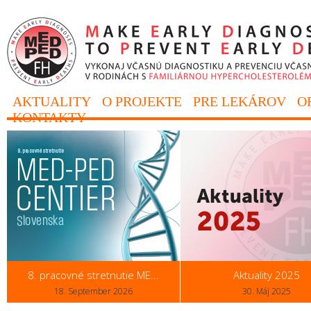
AKTUALITY
O PROJEKTE
PRE LEKÁROV
O
KONTAKTY
8. pracovné stretnutie ME...
Aktuality 2025
18. September 2026
30. Máj 2025