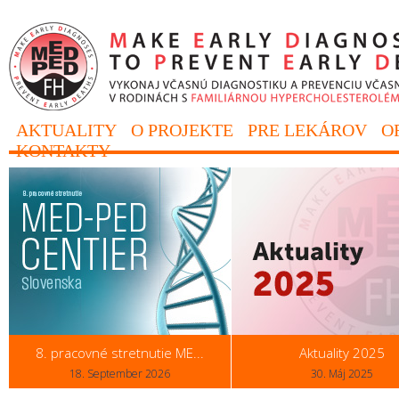
AKTUALITY
O PROJEKTE
PRE LEKÁROV
O
KONTAKTY
8. pracovné stretnutie ME...
Aktuality 2025
18. September 2026
30. Máj 2025