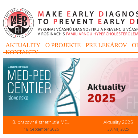
AKTUALITY
O PROJEKTE
PRE LEKÁROV
O
KONTAKTY
8. pracovné stretnutie ME...
Aktuality 2025
18. September 2026
30. Máj 2025