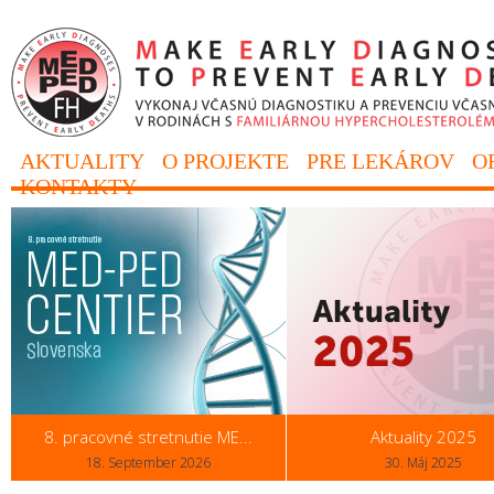
AKTUALITY
O PROJEKTE
PRE LEKÁROV
O
KONTAKTY
8. pracovné stretnutie ME...
Aktuality 2025
18. September 2026
30. Máj 2025