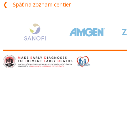
❮ Späť na zoznam centier