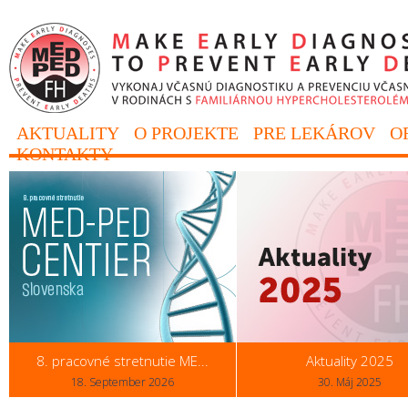
AKTUALITY
O PROJEKTE
PRE LEKÁROV
O
KONTAKTY
8. pracovné stretnutie ME...
Aktuality 2025
18. September 2026
30. Máj 2025