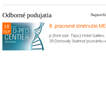
Odborné podujatia
Najnovši
8. pracovné stretnutie M
18
SEP
p {font-size: 15px;} Hotel Galile
39 Donovaly Stiahnuť pozvánku v